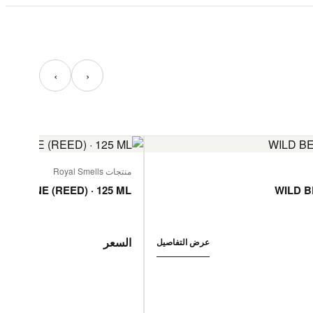
‹
›
منتجات Royal Smells
 JASMINE (REED) · 125 ML
WILD B
السعر
عرض التفاصيل