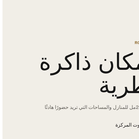
R
كان ذاكرة
رية
اختيارات 250مل للمنازل والمساحات التي تريد حضورًا هادئًا
ت المركزة