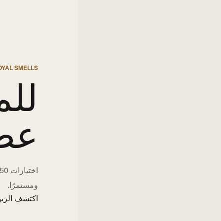
OYAL SMELLS
للم
عط
ومستمرًا.
اكتشف الزيو