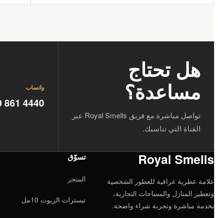
هل تحتاج
مساعدة؟
واتساب
0 861 4440
تواصل مباشرة مع فريق Royal Smells عبر
القناة التي تناسبك.
Royal Smells
تسوّق
المتجر
علامة عطرية عراقية للعطور الشخصية
وتعطير المنازل والمساحات التجارية،
تيسترات الزيوت 10مل
بخدمة مباشرة وتجربة شراء واضحة.