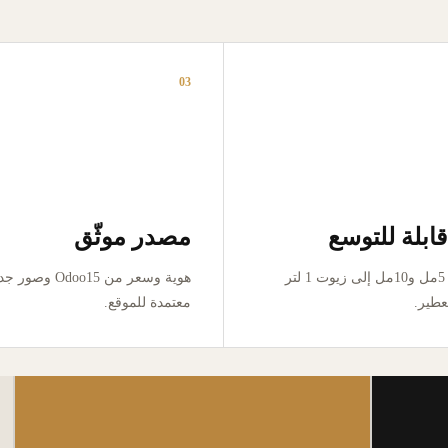
03
ابلة للتوسع
مصدر موثّق
من تجربة 5مل و10مل إلى زيوت 1 لتر
هوية وسعر من Odoo15 وص
عطير.
معتمدة للموقع.