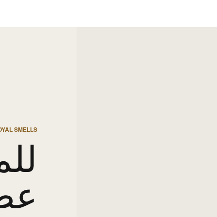
OYAL SMELLS
للم
عط