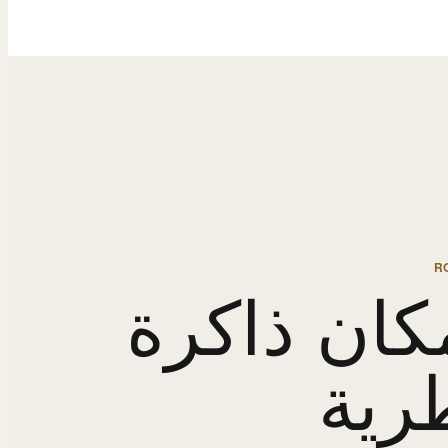
R
كان ذاكرة
رية