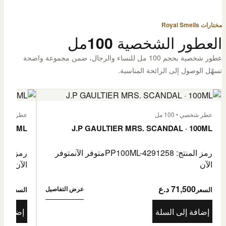
مختارات Royal Smells
العطور الشخصية 100مل
عطور شخصية بحجم 100 مل للنساء والرجال، ضمن مجموعة واضحة
تسهّل الوصول إلى الرائحة المناسبة.
عطر شخصي • 100 مل
عطر شخصي • 00
· 100ML
J.P GAULTIER MRS. SCANDAL · 100ML
رمز المنتج: PP100ML-4291258
متوفر الآن
متوفر
رمز المنتج: -4485976
الآن
الآن
71,500 د.ع
1,500
عرض التفاصيل
السعر
السعر
إضافة إلى السلة
إضافة إ