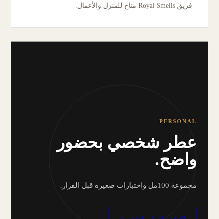
فريق Royal Smells متاح للمنزل والأعمال.
PERSONAL
عطر شخصي بحضور
واضح.
مجموعة 100مل واختبارات صغيرة قبل القرار.