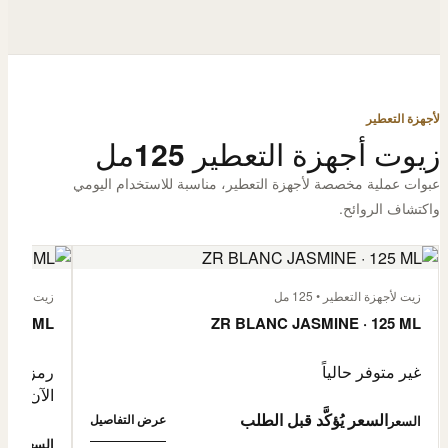
لأجهزة التعطير
زيوت أجهزة التعطير 125مل
عبوات عملية مخصصة لأجهزة التعطير، مناسبة للاستخدام اليومي
واكتشاف الروائح.
زيت لأجهزة التعطير • 125 مل
زيت لأجهزة الت
 125 ML
ZR BLANC JASMINE · 125 ML
غير متوفر حالياً
رمز المنتج: -4632057
الآن
السعر يُؤكَّد قبل الطلب
عرض التفاصيل
السعر
0,500
السعر