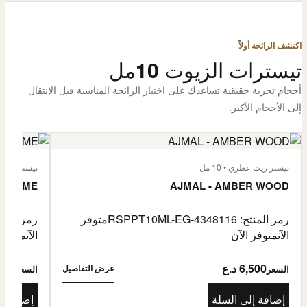
اكتشف الرائحة أولاً
تيسترات الزيوت 10مل
أحجام تجربة حقيقية تساعدك على اختيار الرائحة المناسبة قبل الانتقال
إلى الأحجام الأكبر.
تيستر زيت عطري • 10 مل
تيستر زيت عطر
L'HOMME
AJMAL - AMBER WOOD
رمز المنتج: RSPPT10ML-EG-4348116
متوفر
رمز المنتج: L-EG-4335046
الآن
متوفر الآن
الآن
متوفر 
6,500 د.ع
6,500
عرض التفاصيل
السعر
السعر
إضافة إلى السلة
إضافة إ