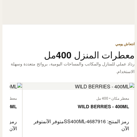
انتعاش يومي
معطرات المنزل 400مل
رذاذ عملي للمنازل والمكاتب والمساحات اليومية، بروائح متعددة وسهلة
الاستخدام.
معطر مكان • 400 مل
معطر مكان • 400
- 400ML
WILD BERRIES - 400ML
رمز المنتج: SS400ML-4687916
متوفر الآن
متوفر
رمز المنتج: -4687917
الآن
الآن