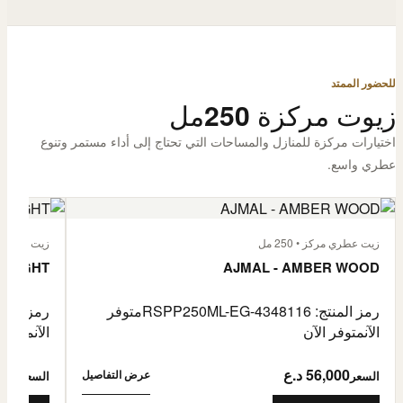
للحضور الممتد
زيوت مركزة 250مل
اختيارات مركزة للمنازل والمساحات التي تحتاج إلى أداء مستمر وتنوع
عطري واسع.
زيت عطري مركز • 250 مل
زيت عطري مركز
 FLIGHT
AJMAL - AMBER WOOD
رمز المنتج: RSPP250ML-EG-4348116
متوفر
رمز المنتج: L-EG-4900255
الآن
متوفر الآن
الآن
متوفر 
56,000 د.ع
6,000
عرض التفاصيل
السعر
السعر