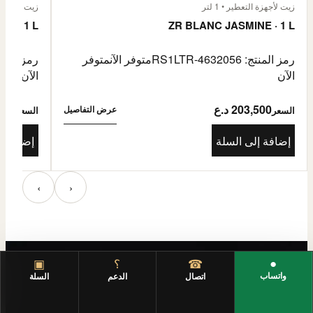
زيت لأجهزة التعطير • 1 لتر
زيت لأجهزة الت
E · 1 L
ZR BLANC JASMINE · 1 L
رمز المنتج: RS1LTR-4632056
متوفر الآن
متوفر
رمز المنتج: 4632057
الآن
الآن
203,500 د.ع
3,500
عرض التفاصيل
السعر
السعر
إضافة إلى السلة
إضافة إ
‹
›
●
☎
؟
▣
واتساب
اتصال
الدعم
السلة