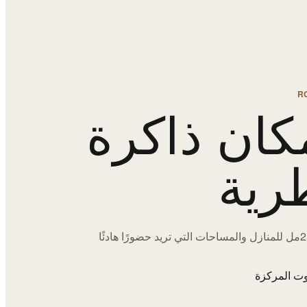
R
كان ذاكرة
رية
اختيارات 250مل للمنازل والمساحات التي تريد حضورًا هادئًا
ت المركزة