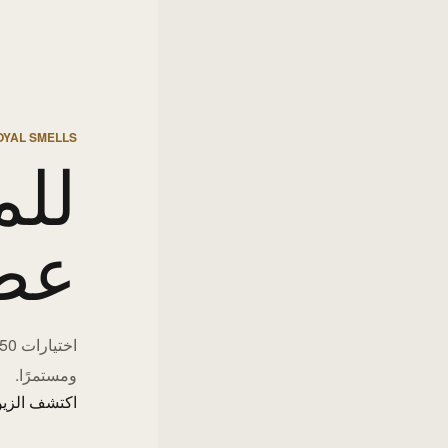
OYAL SMELLS
للم
عط
ومستمرًا.
اكتشف الزيو