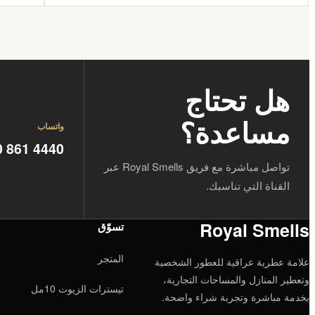
هل تحتاج
مساعدة؟
واتساب
0 861 4440
تواصل مباشرة مع فريق Royal Smells عبر
القناة التي تناسبك.
Royal Smells
تسوّق
المتجر
علامة عطرية عراقية للعطور الشخصية
وتعطير المنازل والمساحات التجارية،
تيسترات الزيوت 10مل
بخدمة مباشرة وتجربة شراء واضحة.