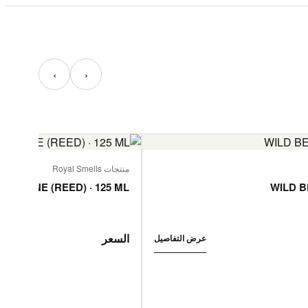
‹
›
منتجات Royal Smells
 JASMINE (REED) · 125 ML
WILD B
السعر
عرض التفاصيل