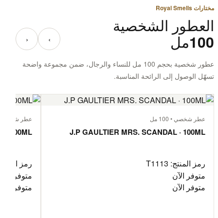
مختارات Royal Smells
العطور الشخصية
100مل
‹
›
عطور شخصية بحجم 100 مل للنساء والرجال، ضمن مجموعة واضحة
تسهّل الوصول إلى الرائحة المناسبة.
عطر شخصي • 100 مل
عطر شخصي • 100 
 · 100ML
J.P GAULTIER MRS. SCANDAL · 100ML
رمز المنتج: T1113
رمز المنتج: 112
متوفر الآن
متوفر الآن
متوفر الآن
متوفر الآن