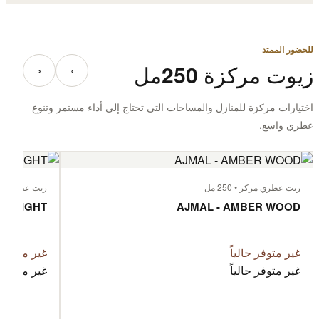
للحضور الممتد
زيوت مركزة 250مل
‹
›
اختيارات مركزة للمنازل والمساحات التي تحتاج إلى أداء مستمر وتنوع
عطري واسع.
زيت عطري مركز • 250 مل
زيت عطري مركز • 
T FLIGHT
AJMAL - AMBER WOOD
غير متوفر حالياً
غير متوفر ح
غير متوفر حالياً
غير متوفر ح