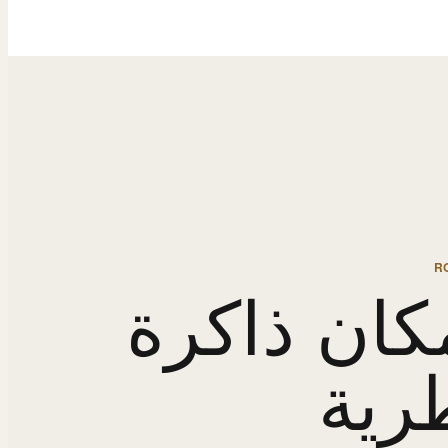
R
كان ذاكرة
رية