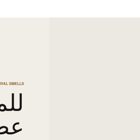
OYAL SMELLS
للم
عط