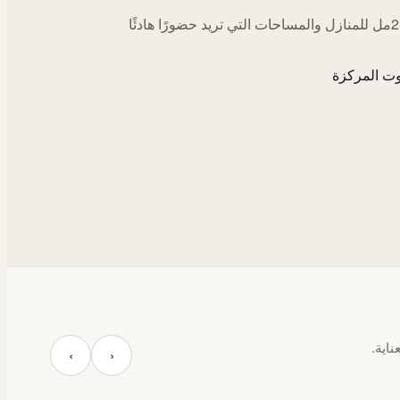
اختيارات 250مل للمنازل والمساحات التي تريد حضورًا هادئًا
ت المركزة
ناية.
‹
›