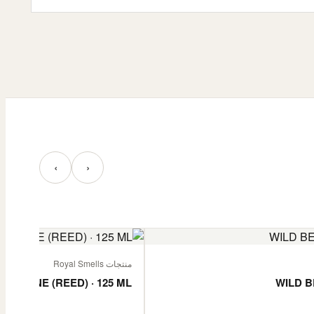
‹
›
منتجات Royal Smells
 JASMINE (REED) · 125 ML
WILD B