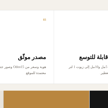
03
ابلة للتوسع
مصدر موثّق
من تجربة 5مل و10مل إلى زيوت 1 لتر
هوية وسعر من Odoo15 وص
عطير.
معتمدة للموقع.