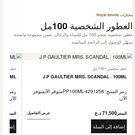
مختارات Royal Smells
العطور الشخصية 100مل
عطور شخصية بحجم 100 مل للنساء والرجال، ضمن مجموعة واضحة
تسهّل الوصول إلى الرائحة المناسبة.
عطر شخصي • 100 مل
عطر شخصي • 00
· 100ML
J.P GAULTIER MRS. SCANDAL · 100ML
رمز المنتج: PP100ML-4291258
متوفر الآن
متوفر
رمز المنتج: -4485976
الآن
الآن
71,500 د.ع
1,500
عرض التفاصيل
السعر
السعر
إضافة إلى السلة
إضافة إ