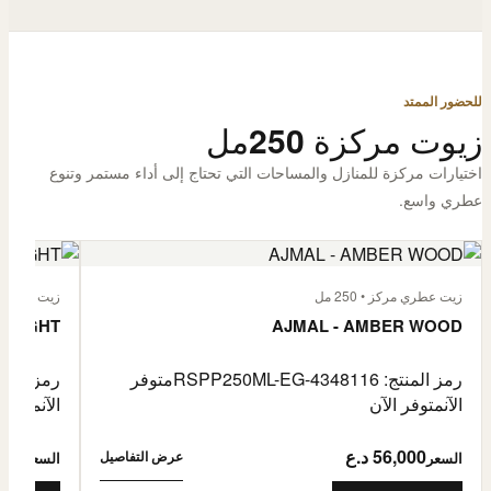
للحضور الممتد
زيوت مركزة 250مل
اختيارات مركزة للمنازل والمساحات التي تحتاج إلى أداء مستمر وتنوع
عطري واسع.
زيت عطري مركز • 250 مل
زيت عطري مركز
 FLIGHT
AJMAL - AMBER WOOD
رمز المنتج: RSPP250ML-EG-4348116
متوفر
رمز المنتج: L-EG-4900255
الآن
متوفر الآن
الآن
متوفر 
56,000 د.ع
6,000
عرض التفاصيل
السعر
السعر