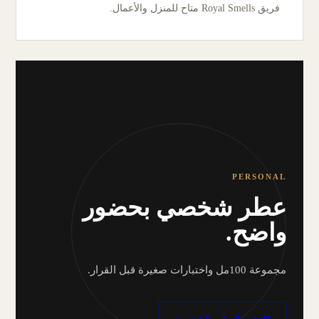
فريق Royal Smells متاح للمنزل والأعمال.
PERSONAL
عطر شخصي بحضور
واضح.
مجموعة 100مل واختبارات صغيرة قبل القرار.