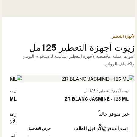
لأجهزة التعطير
زيوت أجهزة التعطير 125مل
عبوات عملية مخصصة لأجهزة التعطير، مناسبة للاستخدام اليومي
واكتشاف الروائح.
زيت لأجهزة التعطير • 125 مل
زيت لأجهزة الت
 125 ML
ZR BLANC JASMINE · 125 ML
غير متوفر حالياً
رمز المنتج: -4632057
الآن
السعر يُؤكَّد قبل الطلب
عرض التفاصيل
السعر
0,500
السعر