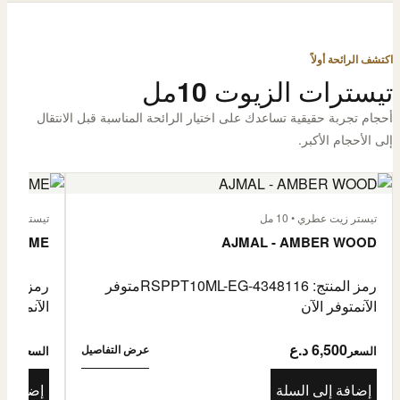
اكتشف الرائحة أولاً
تيسترات الزيوت 10مل
أحجام تجربة حقيقية تساعدك على اختيار الرائحة المناسبة قبل الانتقال
إلى الأحجام الأكبر.
تيستر زيت عطري • 10 مل
تيستر زيت عطر
L'HOMME
AJMAL - AMBER WOOD
رمز المنتج: RSPPT10ML-EG-4348116
متوفر
رمز المنتج: L-EG-4335046
الآن
متوفر الآن
الآن
متوفر 
6,500 د.ع
6,500
عرض التفاصيل
السعر
السعر
إضافة إلى السلة
إضافة إ