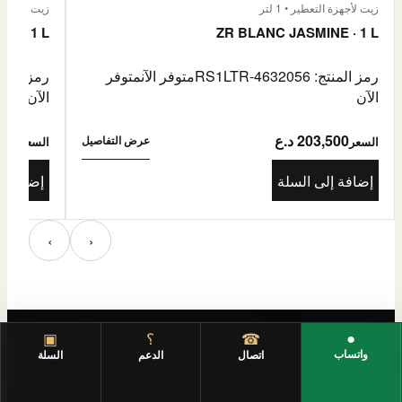
زيت لأجهزة التعطير • 1 لتر
زيت لأجهزة الت
E · 1 L
ZR BLANC JASMINE · 1 L
رمز المنتج: RS1LTR-4632056
متوفر الآن
متوفر
رمز المنتج: 4632057
الآن
الآن
203,500 د.ع
3,500
عرض التفاصيل
السعر
السعر
إضافة إلى السلة
إضافة إ
‹
›
●
☎
؟
▣
واتساب
اتصال
الدعم
السلة