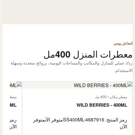
انتعاش يومي
معطرات المنزل 400مل
رذاذ عملي للمنازل والمكاتب والمساحات اليومية، بروائح متعددة وسهلة
الاستخدام.
معطر مكان • 400 مل
معطر مكان • 400
- 400ML
WILD BERRIES - 400ML
رمز المنتج: SS400ML-4687916
متوفر الآن
متوفر
رمز المنتج: -4687917
الآن
الآن