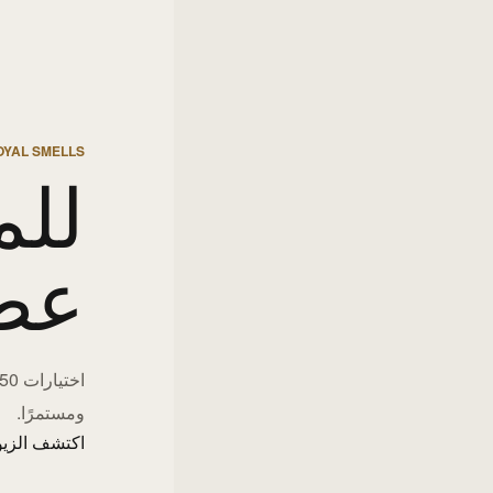
OYAL SMELLS
للم
عط
ومستمرًا.
اكتشف الزيو