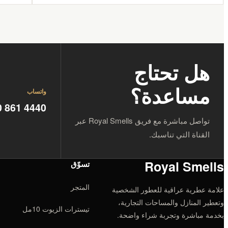
هل تحتاج
مساعدة؟
واتساب
0 861 4440
تواصل مباشرة مع فريق Royal Smells عبر
القناة التي تناسبك.
Royal Smells
تسوّق
المتجر
علامة عطرية عراقية للعطور الشخصية
وتعطير المنازل والمساحات التجارية،
تيسترات الزيوت 10مل
بخدمة مباشرة وتجربة شراء واضحة.