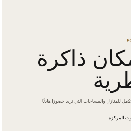
R
كان ذاكرة
رية
اختيارات 250مل للمنازل والمساحات التي تريد حضورًا هادئًا
ت المركزة