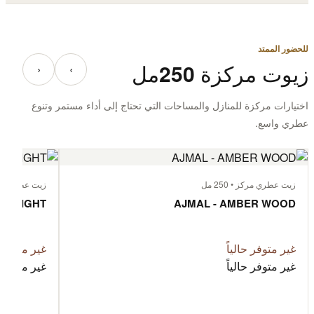
للحضور الممتد
زيوت مركزة 250مل
‹
›
اختيارات مركزة للمنازل والمساحات التي تحتاج إلى أداء مستمر وتنوع
عطري واسع.
زيت عطري مركز • 250 مل
زيت عطري مركز • 
T FLIGHT
AJMAL - AMBER WOOD
غير متوفر حالياً
غير متوفر ح
غير متوفر حالياً
غير متوفر ح