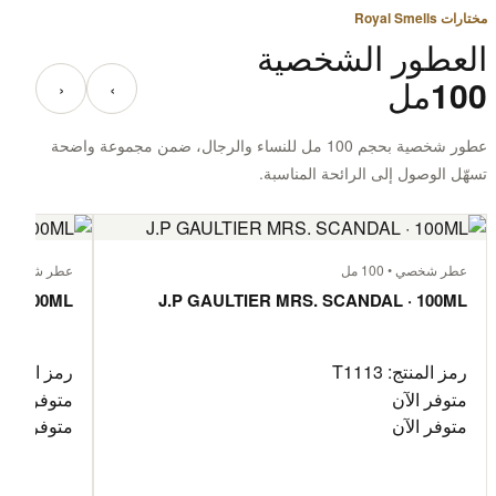
مختارات Royal Smells
العطور الشخصية
100مل
‹
›
عطور شخصية بحجم 100 مل للنساء والرجال، ضمن مجموعة واضحة
تسهّل الوصول إلى الرائحة المناسبة.
عطر شخصي • 100 مل
عطر شخصي • 100 
 · 100ML
J.P GAULTIER MRS. SCANDAL · 100ML
رمز المنتج: T1113
رمز المنتج: 112
متوفر الآن
متوفر الآن
متوفر الآن
متوفر الآن