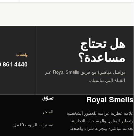
هل تحتاج
مساعدة؟
واتساب
0 861 4440
تواصل مباشرة مع فريق Royal Smells عبر
القناة التي تناسبك.
Royal Smells
تسوّق
المتجر
علامة عطرية عراقية للعطور الشخصية
وتعطير المنازل والمساحات التجارية،
تيسترات الزيوت 10مل
بخدمة مباشرة وتجربة شراء واضحة.