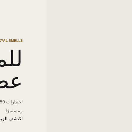
OYAL SMELLS
للم
عط
ومستمرًا.
اكتشف الزيو