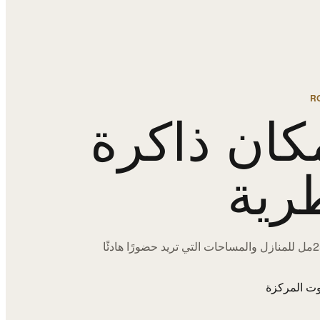
R
كان ذاكرة
رية
اختيارات 250مل للمنازل والمساحات التي تريد حضورًا هادئًا
ت المركزة