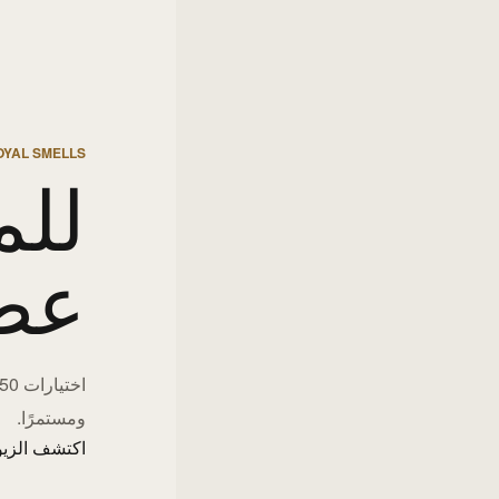
OYAL SMELLS
للم
عط
ومستمرًا.
اكتشف الزيو