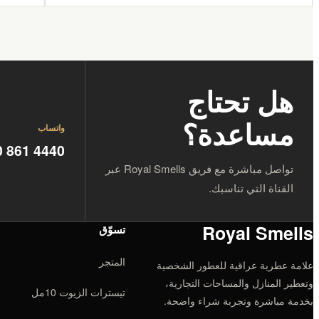
هل تحتاج
مساعدة؟
واتساب
0 861 4440
تواصل مباشرة مع فريق Royal Smells عبر
القناة التي تناسبك.
Royal Smells
تسوّق
المتجر
علامة عطرية عراقية للعطور الشخصية
وتعطير المنازل والمساحات التجارية،
تيسترات الزيوت 10مل
بخدمة مباشرة وتجربة شراء واضحة.