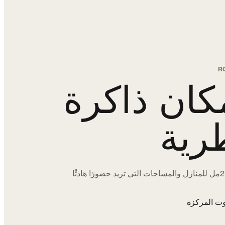
R
كان ذاكرة
رية
اختيارات 250مل للمنازل والمساحات التي تريد حضورًا هادئًا
ت المركزة