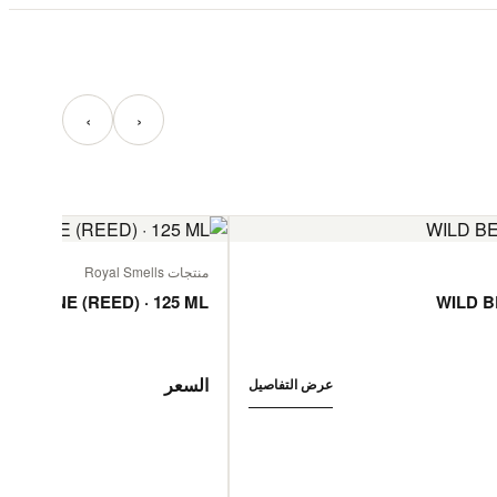
‹
›
منتجات Royal Smells
 JASMINE (REED) · 125 ML
WILD B
السعر
عرض التفاصيل