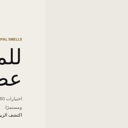
OYAL SMELLS
للم
عط
ومستمرًا.
اكتشف الزيو