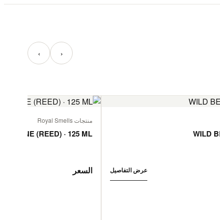
‹
›
منتجات Royal Smells
 JASMINE (REED) · 125 ML
WILD B
السعر
عرض التفاصيل