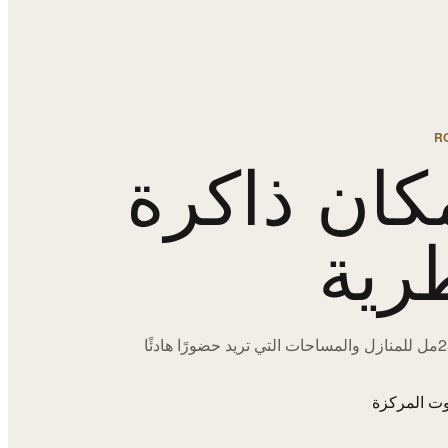
R
كان ذاكرة
رية
اختيارات 250مل للمنازل والمساحات التي تريد حضورًا هادئًا
ت المركزة