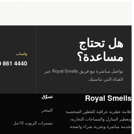
هل تحتاج
مساعدة؟
واتساب
0 861 4440
تواصل مباشرة مع فريق Royal Smells عبر
القناة التي تناسبك.
Royal Smells
تسوّق
المتجر
علامة عطرية عراقية للعطور الشخصية
وتعطير المنازل والمساحات التجارية،
تيسترات الزيوت 10مل
بخدمة مباشرة وتجربة شراء واضحة.