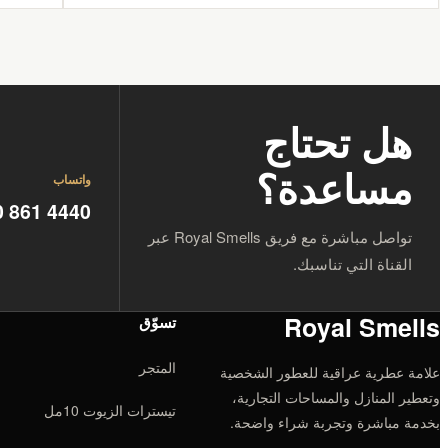
هل تحتاج
مساعدة؟
واتساب
0 861 4440
تواصل مباشرة مع فريق Royal Smells عبر
القناة التي تناسبك.
Royal Smells
تسوّق
المتجر
علامة عطرية عراقية للعطور الشخصية
وتعطير المنازل والمساحات التجارية،
تيسترات الزيوت 10مل
بخدمة مباشرة وتجربة شراء واضحة.