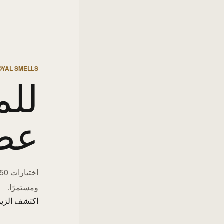
OYAL SMELLS
للم
عط
ومستمرًا.
اكتشف الزيو