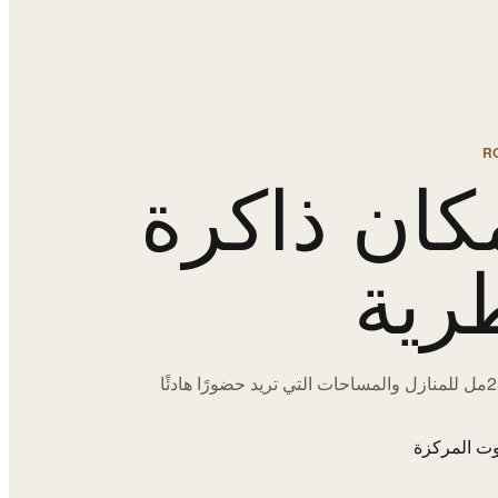
R
كان ذاكرة
رية
اختيارات 250مل للمنازل والمساحات التي تريد حضورًا هادئًا
ت المركزة